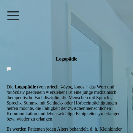
Logopädie
Die
Logopädie
(von griech. λόγος, logos = das Wort und
παιδεύειν paedeuein = erziehen) ist eine junge medizinisch-
therapeutische Fachdisziplin, die Menschen mit Sprach-,
Sprech-, Stimm-, mit Schluck- oder Hörbeeinträchtigungen
helfen möchte, die Fähigkeit der zwischenmenschlichen
Kommunikation und lebenswichtige Fähigkeiten zu erlangen
bzw. wieder zu erlangen.
Es werden Patienten jeden Alters behandelt, d. h. Kleinkinder,